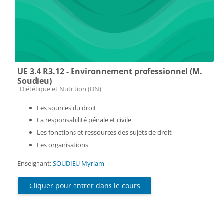
UE 3.4 R3.12 - Environnement professionnel (M.
Soudieu)
Catégorie de cours
Diététique et Nutrition (DN)
Les sources du droit
La responsabilité pénale et civile
Les fonctions et ressources des sujets de droit
Les organisations
Enseignant:
SOUDIEU Myriam
Cliquer pour entrer dans le cours