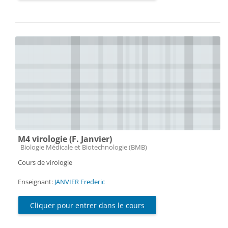
M4 virologie (F. Janvier)
Catégorie de cours
Biologie Médicale et Biotechnologie (BMB)
Cours de virologie
Enseignant:
JANVIER Frederic
Cliquer pour entrer dans le cours