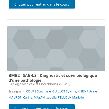
Cliquer pour entrer dans le cours
BMB2 - SAÉ 4.3 : Diagnostic et suivi biologique
d'une pathologie
Catégorie de cours
Biologie Médicale et Biotechnologie (BMB)
Enseignant:
COUPE Stephane
,
GUILLOT Sylvine
,
KNEMP Anne
,
MAURON Carine
,
MAYAN Isabelle
,
PELLOUX Marielle
Cliquer pour entrer dans le cours