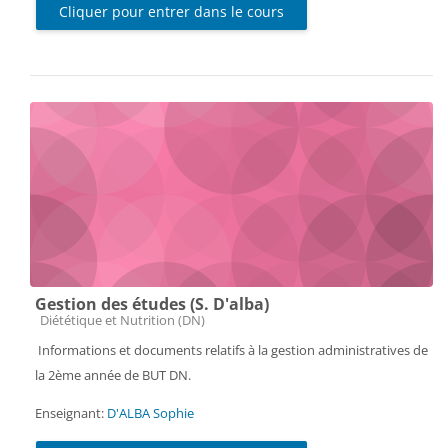
Cliquer pour entrer dans le cours
Gestion des études (S. D'alba)
Catégorie de cours
Diététique et Nutrition (DN)
Informations et documents relatifs à la gestion administratives de
la 2ème année de BUT DN.
Enseignant:
D'ALBA Sophie