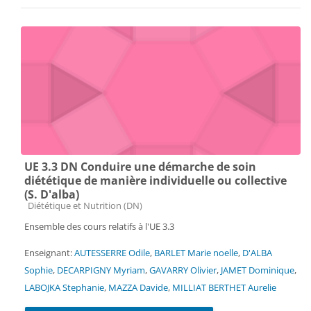
UE 3.3 DN Conduire une démarche de soin
diététique de manière individuelle ou collective
(S. D'alba)
Catégorie de cours
Diététique et Nutrition (DN)
Ensemble des cours relatifs à l'UE 3.3
Enseignant:
AUTESSERRE Odile
,
BARLET Marie noelle
,
D'ALBA
Sophie
,
DECARPIGNY Myriam
,
GAVARRY Olivier
,
JAMET Dominique
,
LABOJKA Stephanie
,
MAZZA Davide
,
MILLIAT BERTHET Aurelie