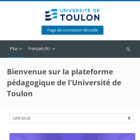
Passer au contenu principal
Page de connexion Moodle
Plus
Français ‎(fr)‎
Recherc
Bienvenue sur la plateforme
pédagogique de l'Université de
Toulon
Catégories de cours