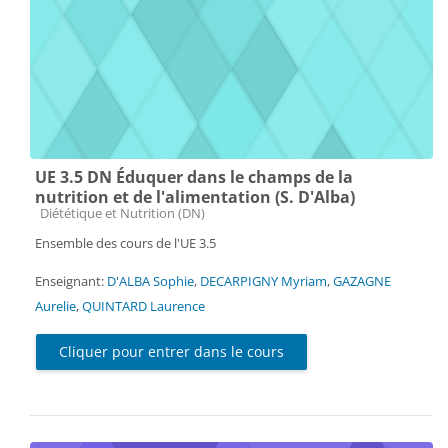
UE 3.5 DN Éduquer dans le champs de la
nutrition et de l'alimentation (S. D'Alba)
Catégorie de cours
Diététique et Nutrition (DN)
Ensemble des cours de l'UE 3.5
Enseignant:
D'ALBA Sophie
,
DECARPIGNY Myriam
,
GAZAGNE
Aurelie
,
QUINTARD Laurence
Cliquer pour entrer dans le cours