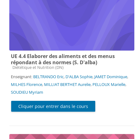
UE 4.4 Elaborer des aliments et des menus
répondant à des normes (S. D'alba)
Catégorie de cours
Diététique et Nutrition (DN)
Enseignant:
BELTRANDO Eric
,
D'ALBA Sophie
,
JAMET Dominique
,
MILHES Florence
,
MILLIAT BERTHET Aurelie
,
PELLOUX Marielle
,
SOUDIEU Myriam
Cliquer pour entrer dans le cours