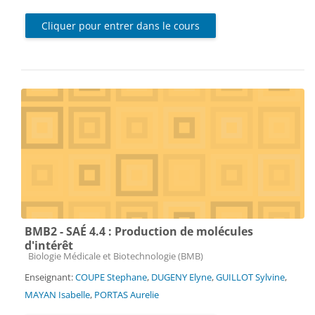
Cliquer pour entrer dans le cours
BMB2 - SAÉ 4.4 : Production de molécules
d'intérêt
Catégorie de cours
Biologie Médicale et Biotechnologie (BMB)
Enseignant:
COUPE Stephane
,
DUGENY Elyne
,
GUILLOT Sylvine
,
MAYAN Isabelle
,
PORTAS Aurelie