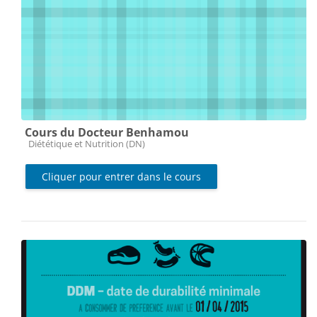
Cours du Docteur Benhamou
Catégorie de cours
Diététique et Nutrition (DN)
Cliquer pour entrer dans le cours