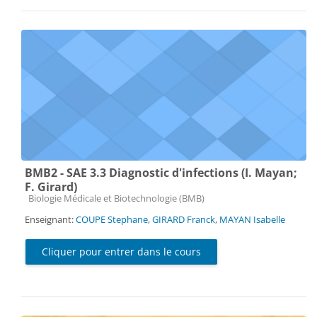
BMB2 - SAE 3.3 Diagnostic d'infections (I. Mayan;
F. Girard)
Catégorie de cours
Biologie Médicale et Biotechnologie (BMB)
Enseignant:
COUPE Stephane
,
GIRARD Franck
,
MAYAN Isabelle
Cliquer pour entrer dans le cours