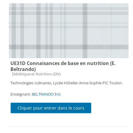
UE31D Connaisances de base en nutrition (E.
Beltrando)
Catégorie de cours
Diététique et Nutrition (DN)
Technologies culinaires, Lycée Hôtelier Anne-Sophie PIC Toulon.
Enseignant:
BELTRANDO Eric
Cliquer pour entrer dans le cours