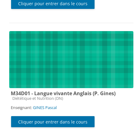
Cliquer pour entrer dans le cours
M34D01 - Langue vivante Anglais (P. Gines)
Catégorie de cours
Diététique et Nutrition (DN)
Enseignant:
GINES Pascal
Cliquer pour entrer dans le cours