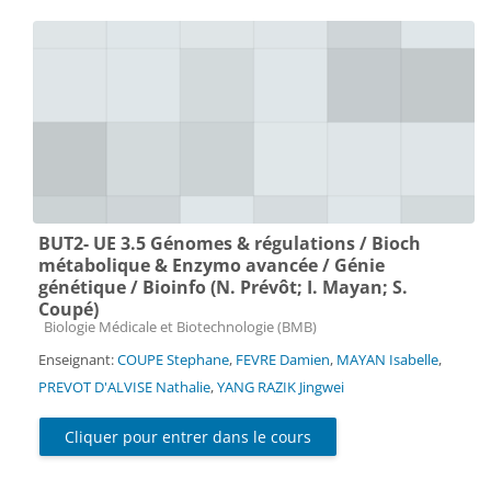
BUT2- UE 3.5 Génomes & régulations / Bioch
métabolique & Enzymo avancée / Génie
génétique / Bioinfo (N. Prévôt; I. Mayan; S.
Coupé)
Catégorie de cours
Biologie Médicale et Biotechnologie (BMB)
Enseignant:
COUPE Stephane
,
FEVRE Damien
,
MAYAN Isabelle
,
PREVOT D'ALVISE Nathalie
,
YANG RAZIK Jingwei
Cliquer pour entrer dans le cours