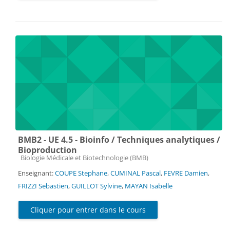
BMB2 - UE 4.5 - Bioinfo / Techniques analytiques /
Bioproduction
Catégorie de cours
Biologie Médicale et Biotechnologie (BMB)
Enseignant:
COUPE Stephane
,
CUMINAL Pascal
,
FEVRE Damien
,
FRIZZI Sebastien
,
GUILLOT Sylvine
,
MAYAN Isabelle
Cliquer pour entrer dans le cours