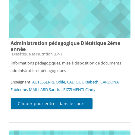
Administration pédagogique Diététique 2ème
année
Catégorie de cours
Diététique et Nutrition (DN)
Informations pédagogiques, mise à disposition de documents
administratifs et pédagogiques
Enseignant:
AUTESSERRE Odile
,
CADIOU Elisabeth
,
CARDONA
Fabienne
,
MAILLARD Sandra
,
PIZZIMENTI Cindy
Cliquer pour entrer dans le cours