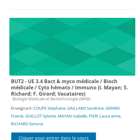
BUT2 - UE 3.4 Bact & myco médicale / Bioch
médicale / Cyto hémato / Immuno (I. Mayan; S.
Richard; F. Girard; Vacataires)
Catégorie de cours
Biologie Médicale et Biotechnologie (BMB)
Enseignant:
COUPE Stephane
,
GAILLARD Sandrine
,
GIRARD
Franck
,
GUILLOT Sylvine
,
MAYAN Isabelle
,
PIERI Laura anne
,
RICHARD Simone
Cliquer pour entrer dans le cours