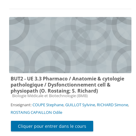
BUT2 - UE 3.3 Pharmaco / Anatomie & cytologie
pathologique / Dysfonctionnement cell &
physiopath (O. Rostaing; S. Richard)
Catégorie de cours
Biologie Médicale et Biotechnologie (BMB)
Enseignant:
COUPE Stephane
,
GUILLOT Sylvine
,
RICHARD Simone
,
ROSTAING CAPAILLON Odile
Cliquer pour entrer dans le cours