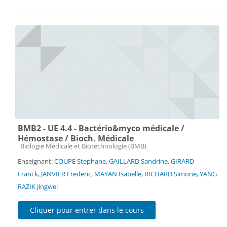
BMB2 - UE 4.4 - Bactério&myco médicale /
Hémostase / Bioch. Médicale
Catégorie de cours
Biologie Médicale et Biotechnologie (BMB)
Enseignant:
COUPE Stephane
,
GAILLARD Sandrine
,
GIRARD
Franck
,
JANVIER Frederic
,
MAYAN Isabelle
,
RICHARD Simone
,
YANG
RAZIK Jingwei
Cliquer pour entrer dans le cours