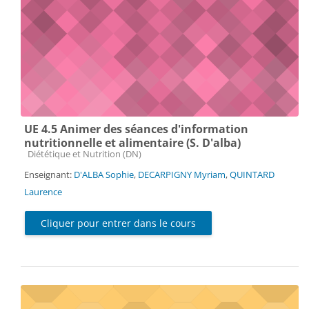
UE 4.5 Animer des séances d'information
nutritionnelle et alimentaire (S. D'alba)
Catégorie de cours
Diététique et Nutrition (DN)
Enseignant:
D'ALBA Sophie
,
DECARPIGNY Myriam
,
QUINTARD
Laurence
Cliquer pour entrer dans le cours