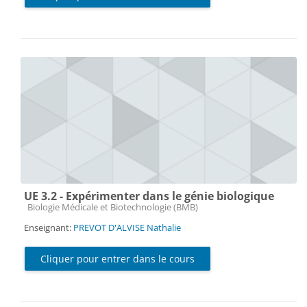
UE 3.2 - Expérimenter dans le génie biologique
Catégorie de cours
Biologie Médicale et Biotechnologie (BMB)
Enseignant:
PREVOT D'ALVISE Nathalie
Cliquer pour entrer dans le cours