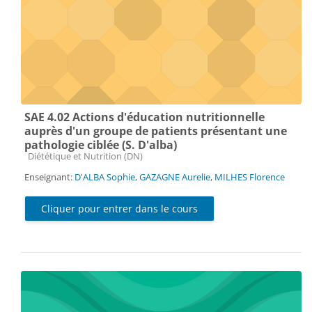
SAE 4.02 Actions d'éducation nutritionnelle
auprès d'un groupe de patients présentant une
pathologie ciblée (S. D'alba)
Catégorie de cours
Diététique et Nutrition (DN)
Enseignant:
D'ALBA Sophie
,
GAZAGNE Aurelie
,
MILHES Florence
Cliquer pour entrer dans le cours