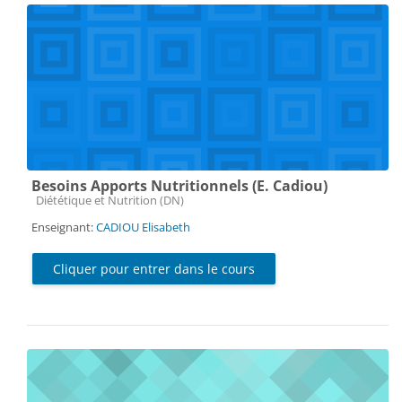
Besoins Apports Nutritionnels (E. Cadiou)
Catégorie de cours
Diététique et Nutrition (DN)
Enseignant:
CADIOU Elisabeth
Cliquer pour entrer dans le cours