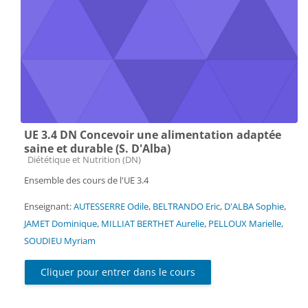
UE 3.4 DN Concevoir une alimentation adaptée
saine et durable (S. D'Alba)
Catégorie de cours
Diététique et Nutrition (DN)
Ensemble des cours de l'UE 3.4
Enseignant:
AUTESSERRE Odile
,
BELTRANDO Eric
,
D'ALBA Sophie
,
JAMET Dominique
,
MILLIAT BERTHET Aurelie
,
PELLOUX Marielle
,
SOUDIEU Myriam
Cliquer pour entrer dans le cours