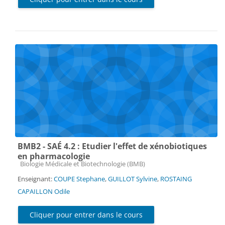
BMB2 - SAÉ 4.2 : Etudier l'effet de xénobiotiques
en pharmacologie
Catégorie de cours
Biologie Médicale et Biotechnologie (BMB)
Enseignant:
COUPE Stephane
,
GUILLOT Sylvine
,
ROSTAING
CAPAILLON Odile
Cliquer pour entrer dans le cours