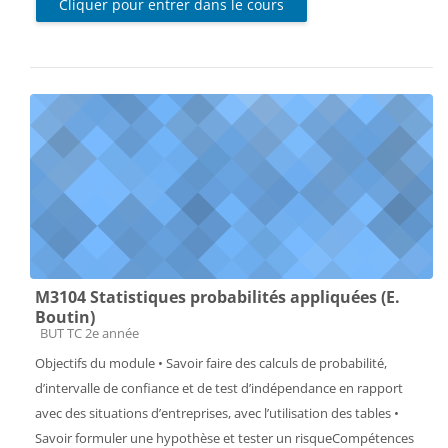
Cliquer pour entrer dans le cours
M3104 Statistiques probabilités appliquées (E.
Boutin)
Catégorie de cours
BUT TC 2e année
Objectifs du module • Savoir faire des calculs de probabilité,
d’intervalle de confiance et de test d’indépendance en rapport
avec des situations d’entreprises, avec l’utilisation des tables •
Savoir formuler une hypothèse et tester un risqueCompétences