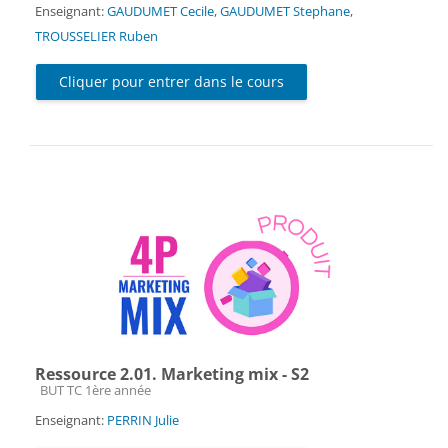
Enseignant:
GAUDUMET Cecile
,
GAUDUMET Stephane
,
TROUSSELIER Ruben
Cliquer pour entrer dans le cours
Ressource 2.01. Marketing mix - S2
Catégorie de cours
BUT TC 1ère année
Enseignant:
PERRIN Julie