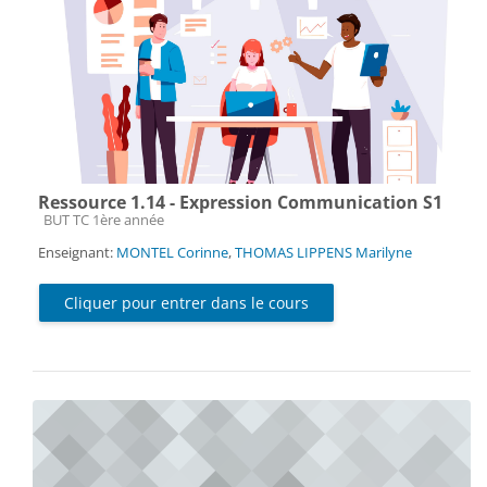
Ressource 1.14 - Expression Communication S1
Catégorie de cours
BUT TC 1ère année
Enseignant:
MONTEL Corinne
,
THOMAS LIPPENS Marilyne
Cliquer pour entrer dans le cours