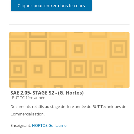
Cliquer pour entrer dans le cours
SAE 2.05- STAGE S2 - (G. Hortos)
Catégorie de cours
BUT TC 1ère année
Documents relatifs au stage de 1ere année du BUT Techniques de
Commercialisation.
Enseignant:
HORTOS Guillaume