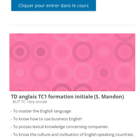
Cliquer pour entrer dans le cours
TD anglais TC1 formation initiale (S. Mandon)
Catégorie de cours
BUT TC 1ère année
- To master the English language
- To know how to use business English
- To posses lexical knowledge concerning companies
- To know the culture and civilisation of Englsh-speaking countries.