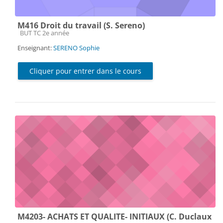
M416 Droit du travail (S. Sereno)
Catégorie de cours
BUT TC 2e année
Enseignant:
SERENO Sophie
Cliquer pour entrer dans le cours
M4203- ACHATS ET QUALITE- INITIAUX (C. Duclaux