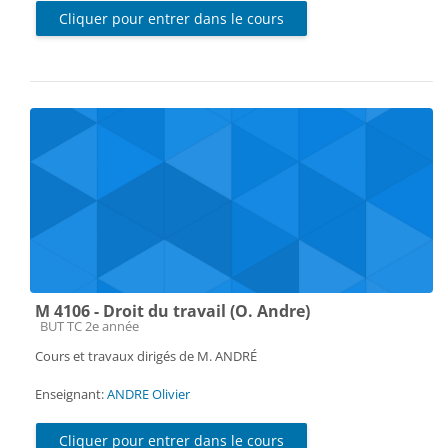
Cliquer pour entrer dans le cours
M 4106 - Droit du travail (O. Andre)
Catégorie de cours
BUT TC 2e année
Cours et travaux dirigés de M. ANDRÉ
Enseignant:
ANDRE Olivier
Cliquer pour entrer dans le cours