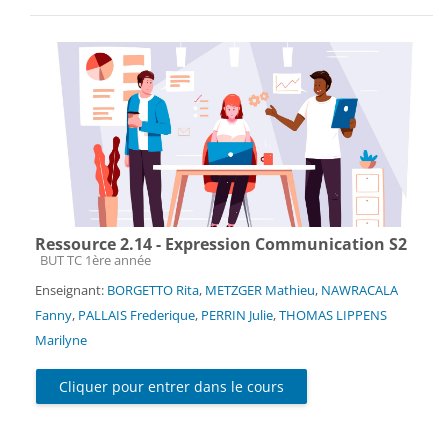
Ressource 2.14 - Expression Communication S2
Catégorie de cours
BUT TC 1ère année
Enseignant:
BORGETTO Rita
,
METZGER Mathieu
,
NAWRACALA
Fanny
,
PALLAIS Frederique
,
PERRIN Julie
,
THOMAS LIPPENS
Marilyne
Cliquer pour entrer dans le cours