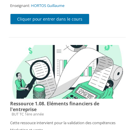
Enseignant:
HORTOS Guillaume
Cliquer pour entrer dans le cours
Ressource 1.08. Eléments financiers de
l'entreprise
Catégorie de cours
BUT TC 1ère année
Cette ressouce intervient pour la validation des compétences