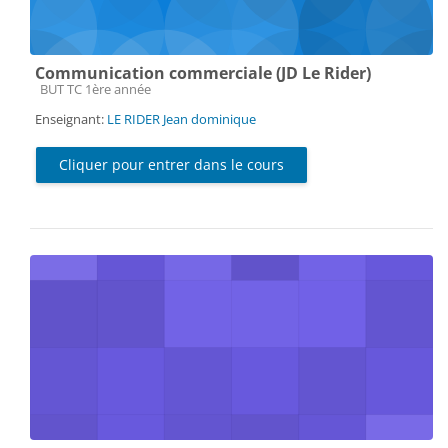
Communication commerciale (JD Le Rider)
Catégorie de cours
BUT TC 1ère année
Enseignant:
LE RIDER Jean dominique
Cliquer pour entrer dans le cours