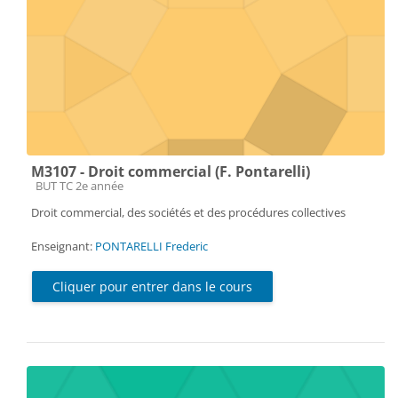
M3107 - Droit commercial (F. Pontarelli)
Catégorie de cours
BUT TC 2e année
Droit commercial, des sociétés et des procédures collectives
Enseignant:
PONTARELLI Frederic
Cliquer pour entrer dans le cours