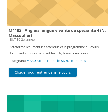
M4102 - Anglais langue vivante de spécialité 4 (N.
Massoulier)
Catégorie de cours
BUT TC 2e année
Plateforme résumant les attendus et le programme du cours.
Documents utilisés pendant les TDs, travaux en cours.
Enseignant:
MASSOULIER Nathalie
,
SNYDER Thomas
Cliquer pour entrer dans le cours