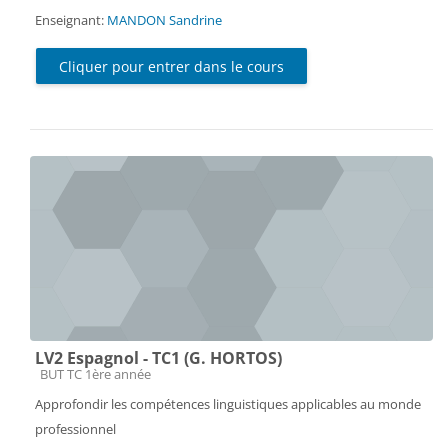
Enseignant:
MANDON Sandrine
Cliquer pour entrer dans le cours
LV2 Espagnol - TC1 (G. HORTOS)
Catégorie de cours
BUT TC 1ère année
Approfondir les compétences linguistiques applicables au monde
professionnel