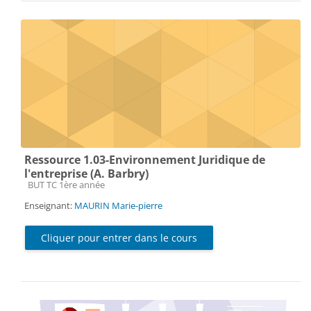
Ressource 1.03-Environnement Juridique de
l'entreprise (A. Barbry)
Catégorie de cours
BUT TC 1ère année
Enseignant:
MAURIN Marie-pierre
Cliquer pour entrer dans le cours