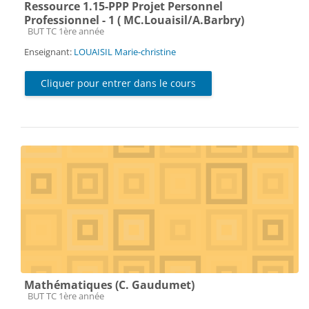
Ressource 1.15-PPP Projet Personnel
Professionnel - 1 ( MC.Louaisil/A.Barbry)
Catégorie de cours
BUT TC 1ère année
Enseignant:
LOUAISIL Marie-christine
Cliquer pour entrer dans le cours
Mathématiques (C. Gaudumet)
Catégorie de cours
BUT TC 1ère année