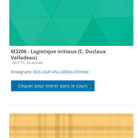
M3206 - Logistique initiaux (C. Duclaux
Valladeau)
Catégorie de cours
BUT TC 2e année
Enseignant:
DUCLAUX VALLADEAU Christel
Cliquer pour entrer dans le cours