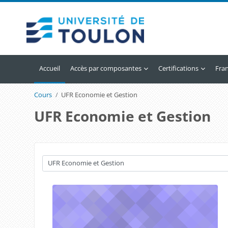
Passer au contenu principal
Accueil
Accès par composantes
Certifications
Franç
Cours
UFR Economie et Gestion
UFR Economie et Gestion
Catégories de cours