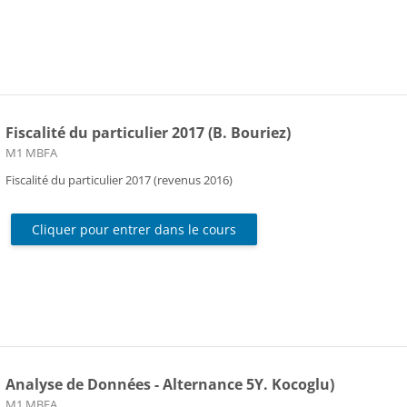
Fiscalité du particulier 2017 (B. Bouriez)
Catégorie de cours
M1 MBFA
Fiscalité du particulier 2017 (revenus 2016)
Cliquer pour entrer dans le cours
Analyse de Données - Alternance 5Y. Kocoglu)
Catégorie de cours
M1 MBFA