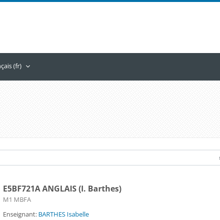
ais ‎(fr)‎
E5BF721A ANGLAIS (I. Barthes)
Catégorie de cours
M1 MBFA
Enseignant:
BARTHES Isabelle