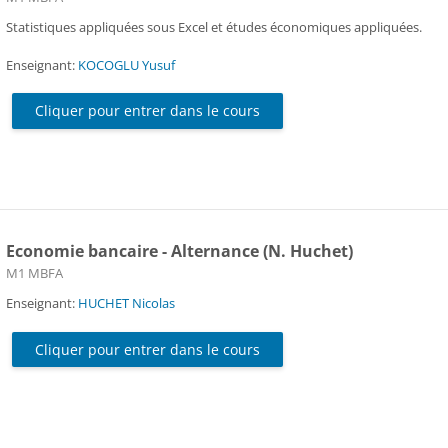
Statistiques appliquées sous Excel et études économiques appliquées.
Enseignant:
KOCOGLU Yusuf
Cliquer pour entrer dans le cours
Economie bancaire - Alternance (N. Huchet)
Catégorie de cours
M1 MBFA
Enseignant:
HUCHET Nicolas
Cliquer pour entrer dans le cours