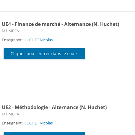
UE4 - Finance de marché - Alternance (N. Huchet)
Catégorie de cours
M1 MBFA
Enseignant:
HUCHET Nicolas
Cliquer pour entrer dans le cours
UE2 - Méthodologie - Alternance (N. Huchet)
Catégorie de cours
M1 MBFA
Enseignant:
HUCHET Nicolas