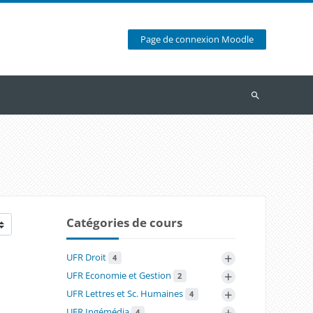
Page de connexion Moodle
Recherche
Catégories de cours
+
UFR Droit
4
+
UFR Economie et Gestion
2
+
UFR Lettres et Sc. Humaines
4
+
UFR Ingémédia
4