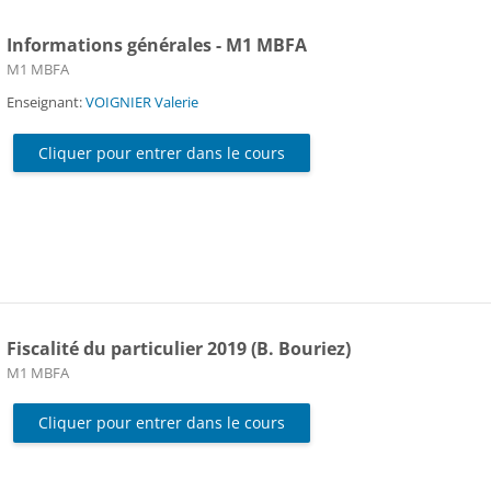
Informations générales - M1 MBFA
Catégorie de cours
M1 MBFA
Enseignant:
VOIGNIER Valerie
Cliquer pour entrer dans le cours
Fiscalité du particulier 2019 (B. Bouriez)
Catégorie de cours
M1 MBFA
Cliquer pour entrer dans le cours