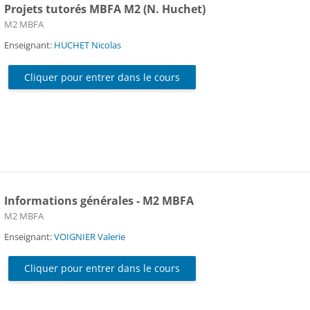
Projets tutorés MBFA M2 (N. Huchet)
Catégorie de cours
M2 MBFA
Enseignant:
HUCHET Nicolas
Cliquer pour entrer dans le cours
Informations générales - M2 MBFA
Catégorie de cours
M2 MBFA
Enseignant:
VOIGNIER Valerie
Cliquer pour entrer dans le cours