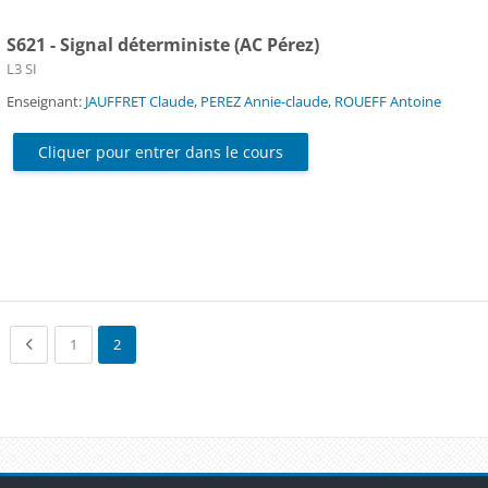
S621 - Signal déterministe (AC Pérez)
Catégorie de cours
L3 SI
Enseignant:
JAUFFRET Claude
,
PEREZ Annie-claude
,
ROUEFF Antoine
Cliquer pour entrer dans le cours
Previous page
(current)
1
2