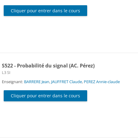
Cliquer pour entrer dans le cours
S522 - Probabilité du signal (AC. Pérez)
Catégorie de cours
L3 SI
Enseignant:
BARRERE Jean
,
JAUFFRET Claude
,
PEREZ Annie-claude
Cliquer pour entrer dans le cours