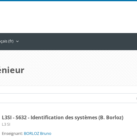
ais ‎(fr)‎
énieur
L3SI - S632 - Identification des systèmes (B. Borloz)
Catégorie de cours
L3 SI
Enseignant:
BORLOZ Bruno