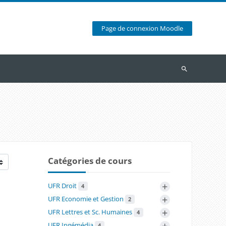
Page de connexion Moodle
Recherche
Catégories de cours
+
UFR Droit
4
+
UFR Economie et Gestion
2
+
UFR Lettres et Sc. Humaines
4
+
UFR Ingémédia
4