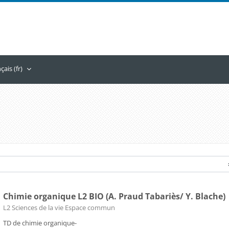
ais ‎(fr)‎
Chimie organique L2 BIO (A. Praud Tabariès/ Y. Blache)
Catégorie de cours
L2 Sciences de la vie Espace commun
TD de chimie organique-