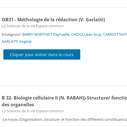
OB31 - Méthologie de la rédaction (V. Garlatti)
Catégorie de cours
L2 Sciences de la vie Espace commun
Enseignant:
BARRY-MARTINET Raphaelle
,
CADIOU Jean-loup
,
CARRIOT NA
GARLATTI Virginie
Cliquer pour entrer dans le cours
B 32- Biologie cellulaire II (N. RABAH))-Structure/ foncti
des organelles
Catégorie de cours
L2 Sciences de la vie Espace commun
-Le noyau (Organisation, structure et fonction des différents constituants)