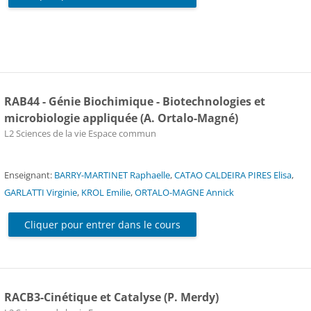
RAB44 - Génie Biochimique - Biotechnologies et
microbiologie appliquée (A. Ortalo-Magné)
Catégorie de cours
L2 Sciences de la vie Espace commun
Enseignant:
BARRY-MARTINET Raphaelle
,
CATAO CALDEIRA PIRES Elisa
,
GARLATTI Virginie
,
KROL Emilie
,
ORTALO-MAGNE Annick
Cliquer pour entrer dans le cours
RACB3-Cinétique et Catalyse (P. Merdy)