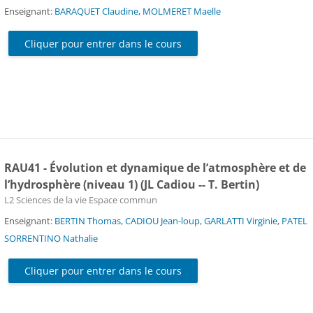
Enseignant:
BARAQUET Claudine
,
MOLMERET Maelle
Cliquer pour entrer dans le cours
RAU41 - Évolution et dynamique de l’atmosphère et de
l’hydrosphère (niveau 1) (JL Cadiou -- T. Bertin)
Catégorie de cours
L2 Sciences de la vie Espace commun
Enseignant:
BERTIN Thomas
,
CADIOU Jean-loup
,
GARLATTI Virginie
,
PATEL
SORRENTINO Nathalie
Cliquer pour entrer dans le cours