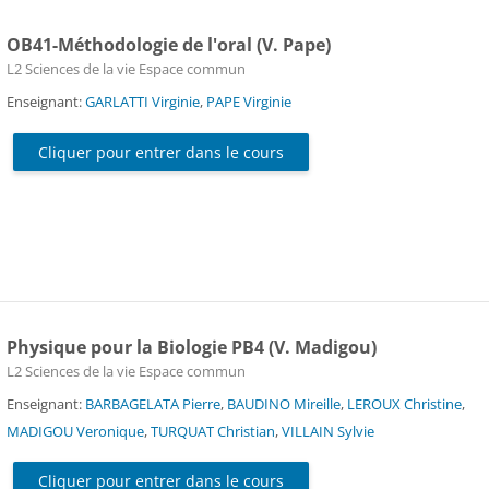
OB41-Méthodologie de l'oral (V. Pape)
Catégorie de cours
L2 Sciences de la vie Espace commun
Enseignant:
GARLATTI Virginie
,
PAPE Virginie
Cliquer pour entrer dans le cours
Physique pour la Biologie PB4 (V. Madigou)
Catégorie de cours
L2 Sciences de la vie Espace commun
Enseignant:
BARBAGELATA Pierre
,
BAUDINO Mireille
,
LEROUX Christine
,
MADIGOU Veronique
,
TURQUAT Christian
,
VILLAIN Sylvie
Cliquer pour entrer dans le cours