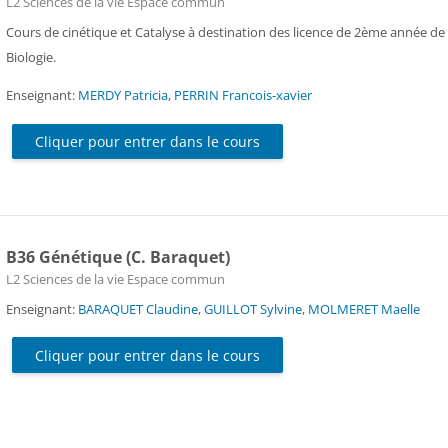
Catégorie de cours
L2 Sciences de la vie Espace commun
Cours de cinétique et Catalyse à destination des licence de 2ème année de
Biologie.
Enseignant:
MERDY Patricia
,
PERRIN Francois-xavier
Cliquer pour entrer dans le cours
B36 Génétique (C. Baraquet)
Catégorie de cours
L2 Sciences de la vie Espace commun
Enseignant:
BARAQUET Claudine
,
GUILLOT Sylvine
,
MOLMERET Maelle
Cliquer pour entrer dans le cours