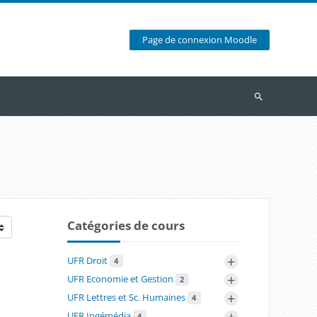
Page de connexion Moodle
Recherche
Catégories de cours
+
UFR Droit
4
+
UFR Economie et Gestion
2
+
UFR Lettres et Sc. Humaines
4
+
UFR Ingémédia
4