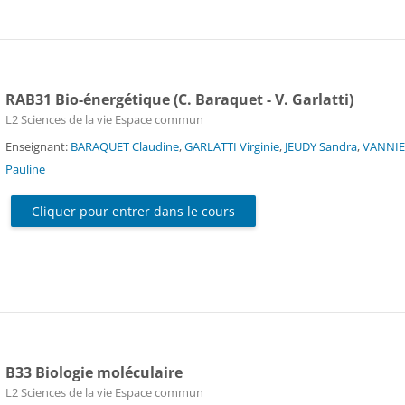
RAB31 Bio-énergétique (C. Baraquet - V. Garlatti)
Catégorie de cours
L2 Sciences de la vie Espace commun
Enseignant:
BARAQUET Claudine
,
GARLATTI Virginie
,
JEUDY Sandra
,
VANNI
Pauline
Cliquer pour entrer dans le cours
B33 Biologie moléculaire
Catégorie de cours
L2 Sciences de la vie Espace commun