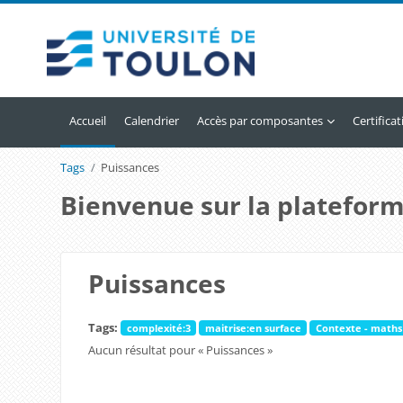
Passer au contenu principal
Accueil
Calendrier
Accès par composantes
Certifica
Tags
Puissances
Bienvenue sur la plateform
Puissances
Tags:
complexité:3
maitrise:en surface
Contexte - maths
Aucun résultat pour « Puissances »