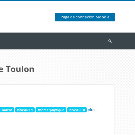
Page de connexion Moodle
Recherche
e Toulon
plus…
e maths
niveau:L1
thème:physique
niveau:L0