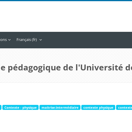
tions
Français ‎(fr)‎
e pédagogique de l'Université d
Contexte - physique
maitrise:intermédiaire
contexte physique
context