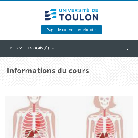
Passer au contenu principal
Page de connexion Moodle
Plus
Français ‎(fr)‎
Recherc
Informations du cours