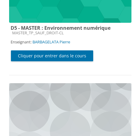
D5 - MASTER : Environnement numérique
Catégorie de cours
MASTER_TP_SAUF_DROIT-CL
Enseignant:
BARBAGELATA Pierre
Cliquer pour entrer dans le cours