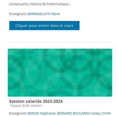
composants, histoire de l’informatique...
Enseignant:
BARBAGELATA Pierre
Cliquer pour entrer dans le cours
Session salariés 2023-2024
Catégorie de cours
Espace 2nde session
Enseignant:
BARON Stephanie
,
BERNARD BOULARAS Farida
,
CHAN