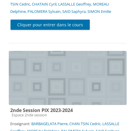
TSIN Cedric
,
CHATAIN Cyril
,
LASSALLE Geoffrey
,
MOREAU
Delphine
,
PALOMERA Sylvain
,
SAID Saphyra
,
SIMON Emilie
Cliquer pour entrer dans le cours
2nde Session PIX 2023-2024
Catégorie de cours
Espace 2nde session
Enseignant:
BARBAGELATA Pierre
,
CHAN TSIN Cedric
,
LASSALLE
Geoffrey
,
MOREAU Delphine
,
PALOMERA Sylvain
,
SAID Saphyra
,