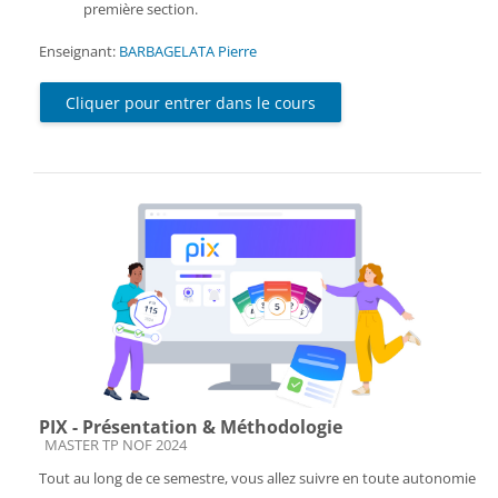
première section.
Enseignant:
BARBAGELATA Pierre
Cliquer pour entrer dans le cours
PIX - Présentation & Méthodologie
Catégorie de cours
MASTER TP NOF 2024
Tout au long de ce semestre, vous allez suivre en toute autonomie