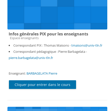
Infos générales PIX pour les enseignants
Catégorie de cours
Espace enseignants
Correspondant PIX : Thomas Maisons -
tmaisons@univ-tln.fr
Correspondant pédagogique : Pierre Barbagelata -
pierre.barbagelata@univ-tln.fr
Enseignant:
BARBAGELATA Pierre
Cliquer pour entrer dans le cours