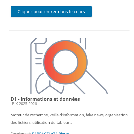
Cliquer pour entrer dans le cours
D1 - Informations et données
Catégorie de cours
PIX 2025-2026
Moteur de recherche, veille d'information, fake news, organisation
des fichiers, utilisation du tableur...
Enseignant:
BARBAGELATA Pierre