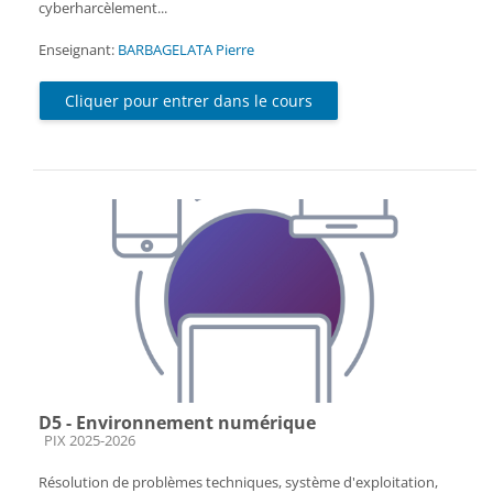
cyberharcèlement...
Enseignant:
BARBAGELATA Pierre
Cliquer pour entrer dans le cours
D5 - Environnement numérique
Catégorie de cours
PIX 2025-2026
Résolution de problèmes techniques, système d'exploitation,