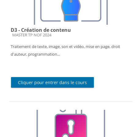
D3 - Création de contenu
Catégorie de cours
MASTER TP NOF 2024
Traitement de texte, image, son et vidéo, mise en page, droit
d'auteur, programmation...
Cliquer pour entrer dans le cours