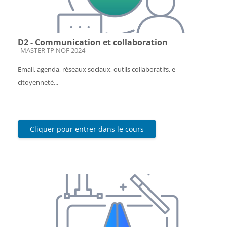
D2 - Communication et collaboration
Catégorie de cours
MASTER TP NOF 2024
Email, agenda, réseaux sociaux, outils collaboratifs, e-
citoyenneté...
Cliquer pour entrer dans le cours