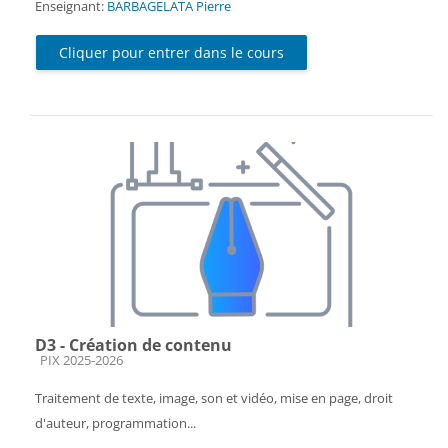
Enseignant:
BARBAGELATA Pierre
Cliquer pour entrer dans le cours
D3 - Création de contenu
Catégorie de cours
PIX 2025-2026
Traitement de texte, image, son et vidéo, mise en page, droit
d'auteur, programmation...