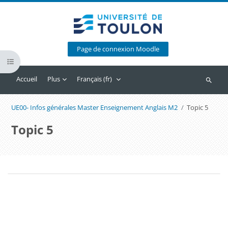
Passer au contenu principal
Page de connexion Moodle
Ouvrir l’index du cours
Accueil
Plus
Français ‎(fr)‎
Recherc
UE00- Infos générales Master Enseignement Anglais M2
Topic 5
Topic 5
Blocs
Résumé de section
Blocs