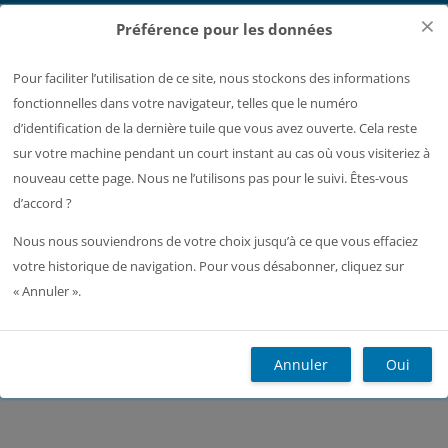
Passer au contenu principal
×
Préférence pour les données
Pour faciliter l’utilisation de ce site, nous stockons des informations
Page de connexion Moodle
fonctionnelles dans votre navigateur, telles que le numéro
Ouvrir l’index du cours
d’identification de la dernière tuile que vous avez ouverte. Cela reste
sur votre machine pendant un court instant au cas où vous visiteriez à
Accueil
Plus
Français ‎(fr)‎
Recherc
nouveau cette page. Nous ne l’utilisons pas pour le suivi. Êtes-vous
d’accord ?
SAE33 : Communique ta science (V. Garlatti)
Tuile 6
Nous nous souviendrons de votre choix jusqu’à ce que vous effaciez
Tuile 6
votre historique de navigation. Pour vous désabonner, cliquez sur
« Annuler ».
Blocs
Tuile 6
Annuler
Oui