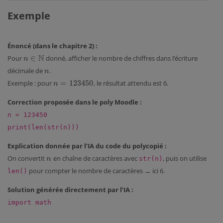
Exemple
Énoncé (dans le chapitre 2) :
N
∈
Pour
donné, afficher le nombre de chiffres dans l’écriture
n
∈
N
n
décimale de
.
n
n
=
123450
Exemple : pour
, le résultat attendu est 6.
n
=
123450
n
Correction proposée dans le poly Moodle :
n =
123450
print
(
len
(
str
(n)))
Explication donnée par l’IA du code du polycopié :
On convertit
en chaîne de caractères avec
, puis on utilise
n
n
str(n)
pour compter le nombre de caractères → ici 6.
len()
Solution générée directement par l’IA :
import
math