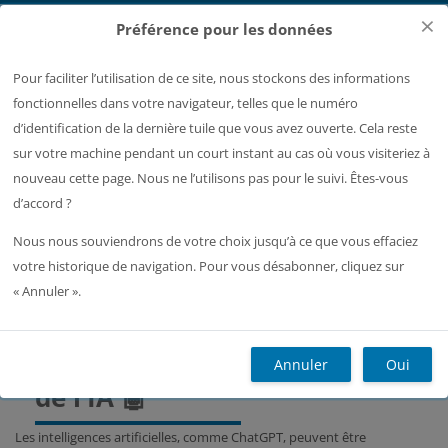
Passer au contenu principal
×
Préférence pour les données
Pour faciliter l’utilisation de ce site, nous stockons des informations
Page de connexion Moodle
fonctionnelles dans votre navigateur, telles que le numéro
Ouvrir l’index du cours
d’identification de la dernière tuile que vous avez ouverte. Cela reste
sur votre machine pendant un court instant au cas où vous visiteriez à
Accueil
Plus
Français ‎(fr)‎
Recherc
nouveau cette page. Nous ne l’utilisons pas pour le suivi. Êtes-vous
d’accord ?
M15 Data Science and Scientific Computing 1 (G. Faccanoni)
Usage raisonné de l’IA 🤖
Nous nous souviendrons de votre choix jusqu’à ce que vous effaciez
Usage raisonné de l’IA 🤖
votre historique de navigation. Pour vous désabonner, cliquez sur
« Annuler ».
Blocs
Usage raisonné
Annuler
Oui
de l’IA 🤖
Les intelligences artificielles, comme ChatGPT, peuvent être