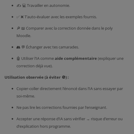
✍️ 💻 Travailler en autonomie.
✅ ❌ T’auto-évaluer avec les exemples fournis.
🔎 📖 Comparer avec la correction donnée dans le poly
Moodle.
👥 💬 Échanger avec tes camarades.
🤖 Utiliser l’IA comme
aide complémentaire
(expliquer une
correction déjà vue).
Utilisation observée (à éviter 🚫) :
Copier-coller directement l’énoncé dans l’IA sans essayer par
soi-même.
Ne pas lire les corrections fournies par l’enseignant.
Accepter une réponse d’IA sans vérifier → risque d’erreur ou
d’explication hors programme.