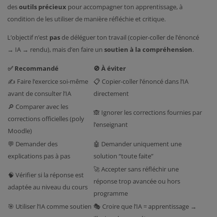
des
outils précieux
pour accompagner ton apprentissage, à
condition de les utiliser de manière réfléchie et critique.
L’objectif n’est
pas
de déléguer ton travail (copier-coller de l’énoncé
→ IA → rendu), mais d’en faire un
soutien à la compréhension
.
✅ Recommandé
🚫 À éviter
✍️ Faire l’exercice soi-même
📋 Copier-coller l’énoncé dans l’IA
avant de consulter l’IA
directement
🔎 Comparer avec les
🙈 Ignorer les corrections fournies par
corrections officielles (poly
l’enseignant
Moodle)
💬 Demander des
🤖 Demander uniquement une
explications pas à pas
solution “toute faite”
🚀 Accepter sans réfléchir une
🧠 Vérifier si la réponse est
réponse trop avancée ou hors
adaptée au niveau du cours
programme
🎯 Utiliser l’IA comme soutien
🎭 Croire que l’IA = apprentissage →