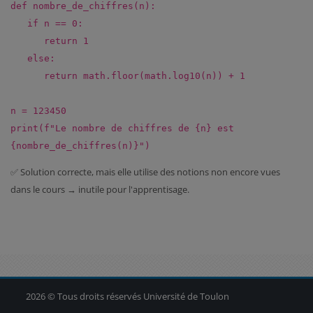
def
nombre_de_chiffres
(
n
):
if
n ==
0
:
return
1
else
:
return
math.floor(math.log10(n)) +
1
n =
123450
print
(
f"Le nombre de chiffres de
{n}
est
{nombre_de_chiffres(n)}
")
✅ Solution correcte, mais elle utilise des notions non encore vues
dans le cours → inutile pour l'apprentisage.
Blocs
Blocs
Blocs
2026 © Tous droits réservés Université de Toulon