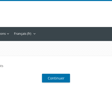
tions
Français ‎(fr)‎
nts
Continuer