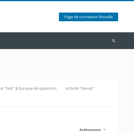
Page de connexion Moodle
Recherche
ité "Test" & banque de questions
Activité "Devoir"
Achèvement