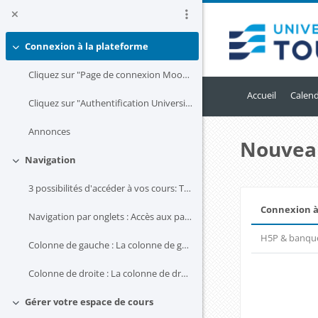
Passer au contenu principal
Connexion à la plateforme
Replier
Cliquez sur "Page de connexion Moodle" en haut à d...
Accueil
Calend
Cliquez sur "Authentification Université de Toulon...
Annonces
Nouvea
Navigation
Replier
3 possibilités d'accéder à vos cours: Tableau de b...
Résumé
Connexion à
Navigation par onglets : Accès aux paramètres du c...
H5P & banqu
Colonne de gauche : La colonne de gauche (qui peut...
Colonne de droite : La colonne de droite (qui peut...
Blocs
Gérer votre espace de cours
Replier