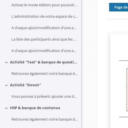
Activez le mode édition pour pouvoir déposer des d...
L'administration de votre espace de cours se fait ...
A chaque ajout/modification d'une activité/ressour...
La liste des participants ainsi que les méthodes d...
A chaque ajout/modification d'une activité/ressour... (copie)
Activité "Test" & banque de questions
Replier
Retrouvez également votre banque de questions l'on...
Activité "Devoir"
Replier
Vous pouvez à présent ajouter une durée limitée po...
H5P & banque de contenus
Replier
Retrouvez également votre banque de contenus l'ong...