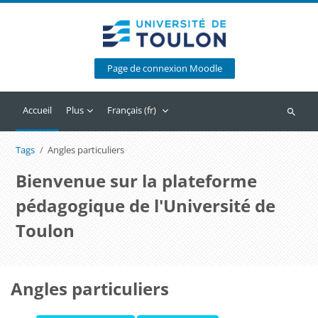
Passer au contenu principal
Page de connexion Moodle
Accueil
Plus
Français ‎(fr)‎
Recherc
Tags
Angles particuliers
Bienvenue sur la plateforme
pédagogique de l'Université de
Toulon
Angles particuliers