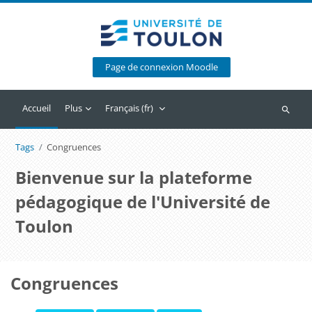
Passer au contenu principal
Page de connexion Moodle
Accueil
Plus
Français ‎(fr)‎
Recherc
Tags
Congruences
Bienvenue sur la plateforme
pédagogique de l'Université de
Toulon
Congruences