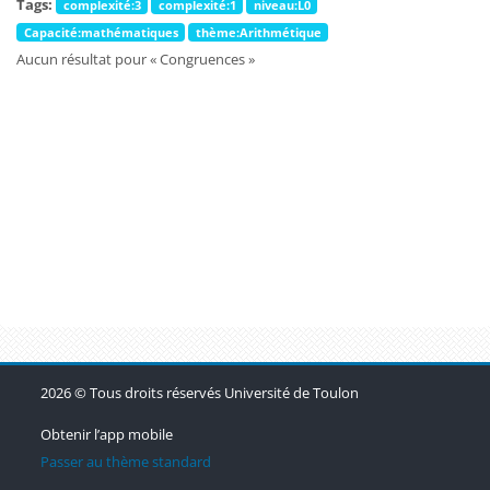
Tags:
complexité:3
complexité:1
niveau:L0
Capacité:mathématiques
thème:Arithmétique
Aucun résultat pour « Congruences »
Blocs
Blocs
Blocs
2026 © Tous droits réservés Université de Toulon
Obtenir l’app mobile
Passer au thème standard