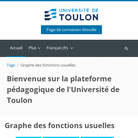
Passer au contenu principal
Page de connexion Moodle
Accueil
Plus
Français ‎(fr)‎
Recherc
Tags
Graphe des fonctions usuelles
Bienvenue sur la plateforme
pédagogique de l'Université de
Toulon
Graphe des fonctions usuelles