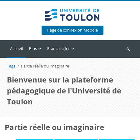
Passer au contenu principal
Page de connexion Moodle
Accueil
Plus
Français ‎(fr)‎
Recherc
Tags
Partie réelle ou imaginaire
Bienvenue sur la plateforme
pédagogique de l'Université de
Toulon
Partie réelle ou imaginaire