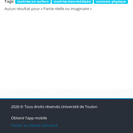
Tags:
maitrise:en surface
maitrise:intermédiaire
contexte physique
Aucun résultat pour « Partie réelle ou imaginaire »
Blocs
Blocs
Blocs
2026 © Tous droits réservés Université de Toulon
Obtenir l’app mobile
Passer au thème standard