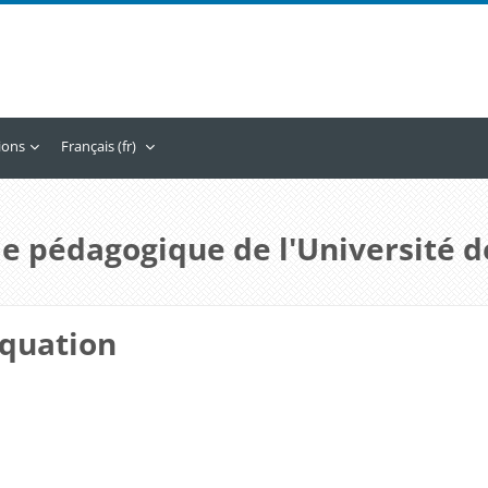
tions
Français ‎(fr)‎
e pédagogique de l'Université d
équation