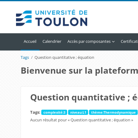
Passer au contenu principal
Accueil
Calendrier
Accès par composantes
Certifica
Tags
Question quantitative ; équation
Bienvenue sur la plateform
Question quantitative ; 
Tags:
complexité:3
niveau:L1
thème:Thermodynamique
Aucun résultat pour « Question quantitative ; équation »