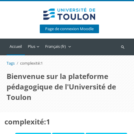
Passer au contenu principal
Page de connexion Moodle
Accueil
Plus
Français ‎(fr)‎
Recherc
Tags
complexité:1
Bienvenue sur la plateforme
pédagogique de l'Université de
Toulon
complexité:1