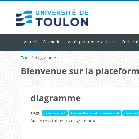
Passer au contenu principal
Accueil
Calendrier
Accès par composantes
Certifica
Tags
diagramme
Bienvenue sur la plateform
diagramme
Tags:
complexité:1
thème:Force et mouvement
niveau:L
Aucun résultat pour « diagramme »