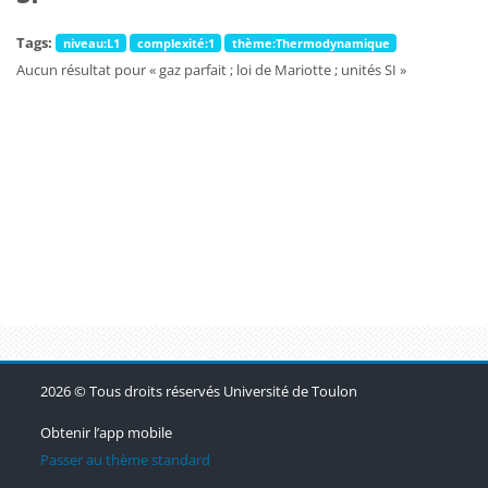
Tags:
niveau:L1
complexité:1
thème:Thermodynamique
Aucun résultat pour « gaz parfait ; loi de Mariotte ; unités SI »
Blocs
Blocs
Blocs
2026 © Tous droits réservés Université de Toulon
Obtenir l’app mobile
Passer au thème standard