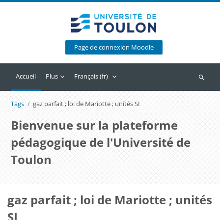
Passer au contenu principal
Page de connexion Moodle
Accueil
Plus
Français ‎(fr)‎
Recherc
Tags
gaz parfait ; loi de Mariotte ; unités SI
Bienvenue sur la plateforme
pédagogique de l'Université de
Toulon
gaz parfait ; loi de Mariotte ; unités
SI