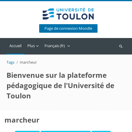
Passer au contenu principal
Page de connexion Moodle
Accueil
Plus
Français ‎(fr)‎
Recherc
Tags
marcheur
Bienvenue sur la plateforme
pédagogique de l'Université de
Toulon
marcheur