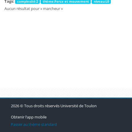
Tags:
complexité:2
thème:Force et mouvement
niveau:L0
Aucun résultat pour « marcheur »
Blocs
Blocs
Blocs
2026 © Tous droits réservés Université de Toulon
Obtenir l’app mobile
Passer au thème standard