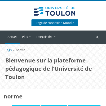
Passer au contenu principal
Page de connexion Moodle
Accueil
Plus
Français ‎(fr)‎
Recherc
Tags
norme
Bienvenue sur la plateforme
pédagogique de l'Université de
Toulon
norme