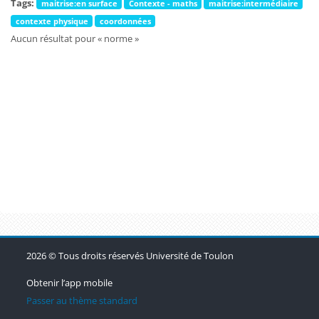
Tags:
maitrise:en surface
Contexte - maths
maitrise:intermédiaire
contexte physique
coordonnées
Aucun résultat pour « norme »
Blocs
Blocs
Blocs
2026 © Tous droits réservés Université de Toulon
Obtenir l’app mobile
Passer au thème standard