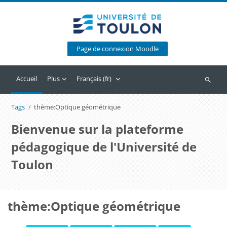
Passer au contenu principal
Page de connexion Moodle
Accueil
Plus
Français ‎(fr)‎
Recherc
Tags
thème:Optique géométrique
Bienvenue sur la plateforme
pédagogique de l'Université de
Toulon
thème:Optique géométrique