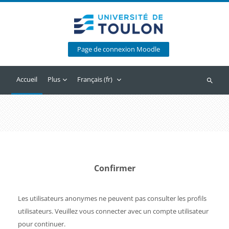
Passer au contenu principal
Page de connexion Moodle
Accueil
Plus
Français ‎(fr)‎
Recherc
Confirmer
Les utilisateurs anonymes ne peuvent pas consulter les profils
utilisateurs. Veuillez vous connecter avec un compte utilisateur
pour continuer.