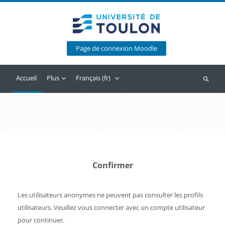
Passer au contenu principal
Page de connexion Moodle
Accueil
Plus
Français ‎(fr)‎
Recherc
Confirmer
Les utilisateurs anonymes ne peuvent pas consulter les profils
utilisateurs. Veuillez vous connecter avec un compte utilisateur
pour continuer.