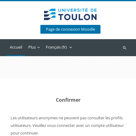
Passer au contenu principal
Page de connexion Moodle
Accueil
Plus
Français ‎(fr)‎
Recherc
Confirmer
Les utilisateurs anonymes ne peuvent pas consulter les profils
utilisateurs. Veuillez vous connecter avec un compte utilisateur
pour continuer.