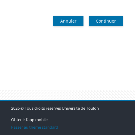
Annuler
Continuer
Blocs
Blocs
Blocs
2026 © Tous droits réservés Université de Toulon
Obtenir l’app mobile
Passer au thème standard