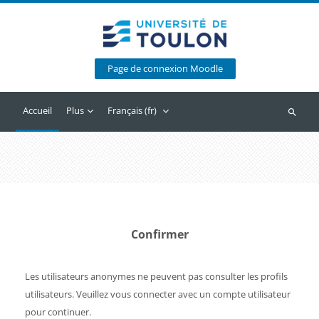
Passer au contenu principal
Page de connexion Moodle
Accueil
Plus
Français ‎(fr)‎
Recherc
Confirmer
Les utilisateurs anonymes ne peuvent pas consulter les profils
utilisateurs. Veuillez vous connecter avec un compte utilisateur
pour continuer.