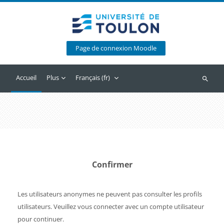
Passer au contenu principal
Page de connexion Moodle
Accueil
Plus
Français ‎(fr)‎
Recherc
Confirmer
Les utilisateurs anonymes ne peuvent pas consulter les profils
utilisateurs. Veuillez vous connecter avec un compte utilisateur
pour continuer.