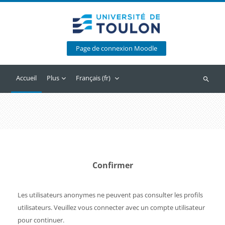
Passer au contenu principal
Page de connexion Moodle
Accueil
Plus
Français ‎(fr)‎
Recherc
Confirmer
Les utilisateurs anonymes ne peuvent pas consulter les profils
utilisateurs. Veuillez vous connecter avec un compte utilisateur
pour continuer.