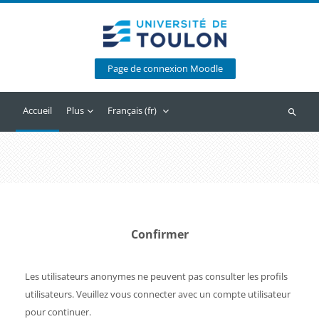
Passer au contenu principal
Page de connexion Moodle
Accueil
Plus
Français ‎(fr)‎
Recherc
Confirmer
Les utilisateurs anonymes ne peuvent pas consulter les profils
utilisateurs. Veuillez vous connecter avec un compte utilisateur
pour continuer.