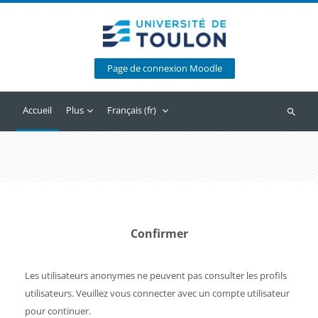
Passer au contenu principal
Page de connexion Moodle
Accueil
Plus
Français ‎(fr)‎
Recherc
Confirmer
Les utilisateurs anonymes ne peuvent pas consulter les profils
utilisateurs. Veuillez vous connecter avec un compte utilisateur
pour continuer.