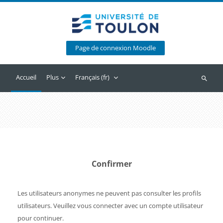
Passer au contenu principal
Page de connexion Moodle
Accueil
Plus
Français ‎(fr)‎
Recherc
Confirmer
Les utilisateurs anonymes ne peuvent pas consulter les profils
utilisateurs. Veuillez vous connecter avec un compte utilisateur
pour continuer.