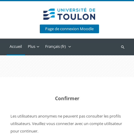
Passer au contenu principal
Page de connexion Moodle
Accueil
Plus
Français ‎(fr)‎
Recherc
Confirmer
Les utilisateurs anonymes ne peuvent pas consulter les profils
utilisateurs. Veuillez vous connecter avec un compte utilisateur
pour continuer.