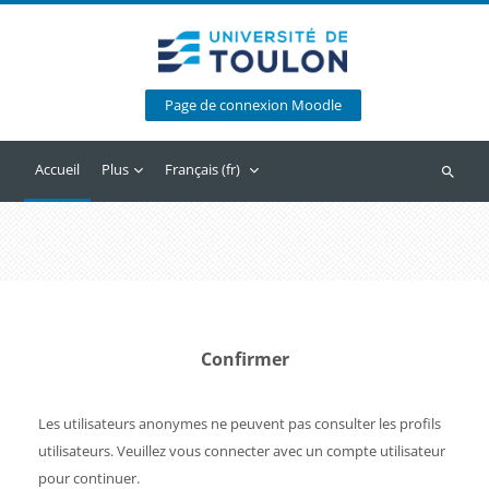
Passer au contenu principal
Page de connexion Moodle
Accueil
Plus
Français ‎(fr)‎
Recherc
Confirmer
Les utilisateurs anonymes ne peuvent pas consulter les profils
utilisateurs. Veuillez vous connecter avec un compte utilisateur
pour continuer.