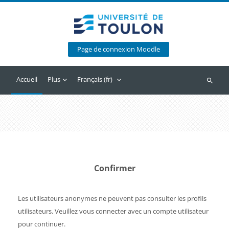
Passer au contenu principal
Page de connexion Moodle
Accueil
Plus
Français ‎(fr)‎
Recherc
Confirmer
Les utilisateurs anonymes ne peuvent pas consulter les profils
utilisateurs. Veuillez vous connecter avec un compte utilisateur
pour continuer.