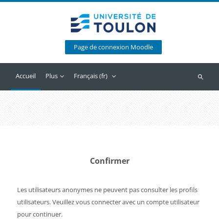
Passer au contenu principal
Page de connexion Moodle
Accueil
Plus
Français ‎(fr)‎
Recherc
Confirmer
Les utilisateurs anonymes ne peuvent pas consulter les profils
utilisateurs. Veuillez vous connecter avec un compte utilisateur
pour continuer.