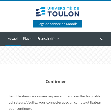
Passer au contenu principal
Page de connexion Moodle
Accueil
Plus
Français ‎(fr)‎
Recherc
Confirmer
Les utilisateurs anonymes ne peuvent pas consulter les profils
utilisateurs. Veuillez vous connecter avec un compte utilisateur
pour continuer.