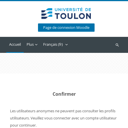
Passer au contenu principal
Page de connexion Moodle
Accueil
Plus
Français ‎(fr)‎
Recherc
Confirmer
Les utilisateurs anonymes ne peuvent pas consulter les profils
utilisateurs. Veuillez vous connecter avec un compte utilisateur
pour continuer.