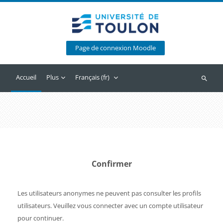
Passer au contenu principal
Page de connexion Moodle
Accueil
Plus
Français ‎(fr)‎
Recherc
Confirmer
Les utilisateurs anonymes ne peuvent pas consulter les profils
utilisateurs. Veuillez vous connecter avec un compte utilisateur
pour continuer.