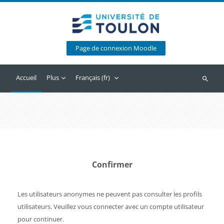
Passer au contenu principal
Page de connexion Moodle
Accueil
Plus
Français ‎(fr)‎
Recherc
Confirmer
Les utilisateurs anonymes ne peuvent pas consulter les profils
utilisateurs. Veuillez vous connecter avec un compte utilisateur
pour continuer.