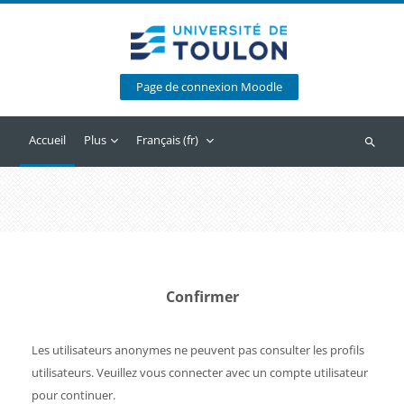
Passer au contenu principal
Page de connexion Moodle
Accueil
Plus
Français ‎(fr)‎
Recherc
Confirmer
Les utilisateurs anonymes ne peuvent pas consulter les profils
utilisateurs. Veuillez vous connecter avec un compte utilisateur
pour continuer.