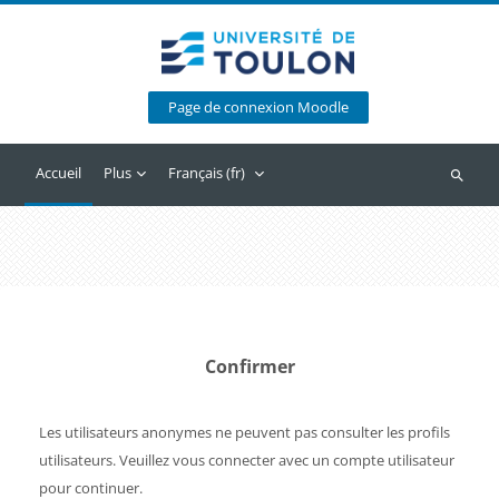
Passer au contenu principal
Page de connexion Moodle
Accueil
Plus
Français ‎(fr)‎
Recherc
Confirmer
Les utilisateurs anonymes ne peuvent pas consulter les profils
utilisateurs. Veuillez vous connecter avec un compte utilisateur
pour continuer.