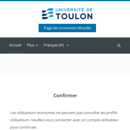
Passer au contenu principal
Page de connexion Moodle
Accueil
Plus
Français ‎(fr)‎
Recherc
Confirmer
Les utilisateurs anonymes ne peuvent pas consulter les profils
utilisateurs. Veuillez vous connecter avec un compte utilisateur
pour continuer.