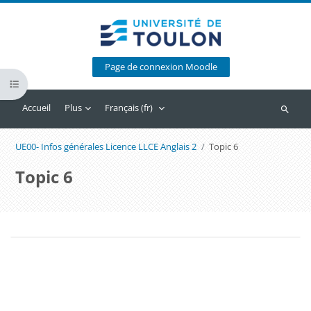
Passer au contenu principal
Page de connexion Moodle
Ouvrir l’index du cours
Accueil
Plus
Français ‎(fr)‎
Recherc
UE00- Infos générales Licence LLCE Anglais 2
Topic 6
Topic 6
Blocs
Résumé de section
Blocs