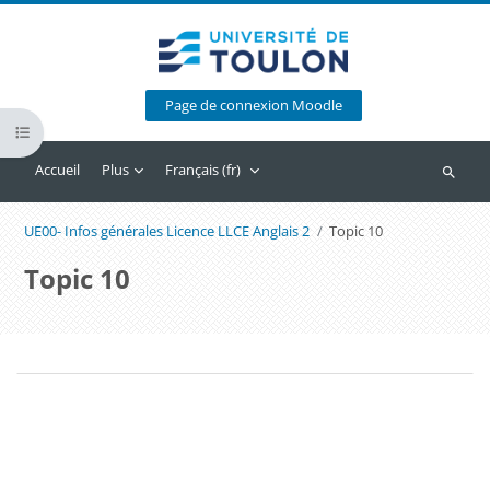
Passer au contenu principal
Page de connexion Moodle
Ouvrir l’index du cours
Accueil
Plus
Français ‎(fr)‎
Recherc
UE00- Infos générales Licence LLCE Anglais 2
Topic 10
Topic 10
Blocs
Résumé de section
Blocs