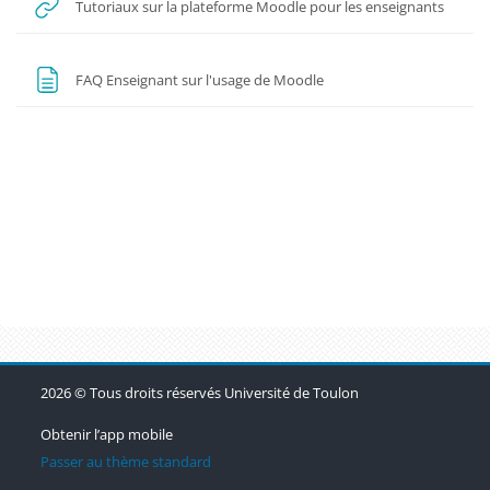
URL
Tutoriaux sur la plateforme Moodle pour les enseignants
Page
FAQ Enseignant sur l'usage de Moodle
Blocs
Blocs
Blocs
Blocs
2026 © Tous droits réservés Université de Toulon
Obtenir l’app mobile
Passer au thème standard