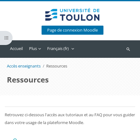
Passer au contenu principal
Page de connexion Moodle
Ouvrir l’index du cours
Accueil
Plus
Français ‎(fr)‎
Recherc
Accès enseignants
Ressources
Ressources
Blocs
Résumé de section
Retrouvez ci-dessous l'accès aux tutoriaux et au FAQ pour vous guider
dans votre usage de la plateforme Moodle.