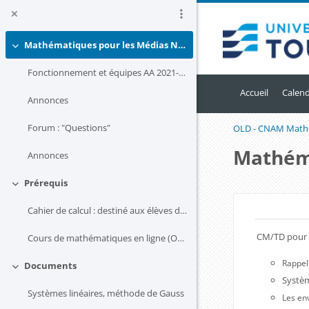
Passer au contenu principal
Mathématiques pour les Médias Numériques
Replier
Fonctionnement et équipes AA 2021-2022
Accueil
Calend
Annonces
Forum : "Questions"
OLD - CNAM Mathé
Mathém
Annonces
Prérequis
Replier
Blocs
Cahier de calcul : destiné aux élèves de première ...
Résum
CM/TD pour l
Cours de mathématiques en ligne (OMB+)
Rappels
Documents
Replier
Systèm
Systèmes linéaires, méthode de Gauss
Les en