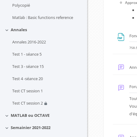
Approx
Polycopié
Matlab : Basic functions reference
Annales
Replier
Fon
Annales 2016-2022
758.5
Test 1 - séance 5
Test 3 - séance 15
Ann
Test 4 -séance 20
For
Test CT session 1
Tout
Test CT session 2
Vous
d'éq
MATLAB ou OCTAVE
Replier
Semainier 2021-2022
Replier