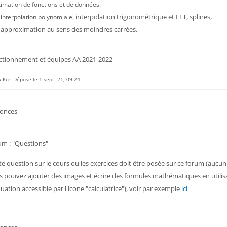
imation de fonctions et de données:
interpolation trigonométrique et FFT, splines,
interpolation polynomiale,
approximation au sens des moindres carrées.
Fichier
ctionnement et équipes AA 2021-2022
 Ko · Déposé le 1 sept. 21, 09:24
Forum
onces
um : "Questions"
e question sur le cours ou les exercices doit être posée sur ce forum (aucun
 pouvez ajouter des images et écrire des formules mathématiques en utilisa
uation accessible par l'icone "calculatrice"), voir par exemple
ici