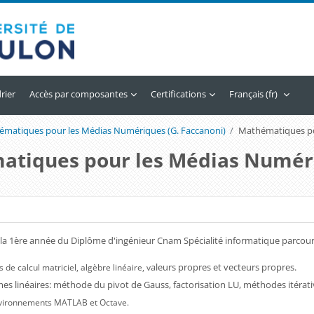
rier
Accès par composantes
Certifications
Français ‎(fr)‎
matiques pour les Médias Numériques (G. Faccanoni)
Mathématiques po
atiques pour les Médias Numér
é de section
a 1ère année du Diplôme d'ingénieur Cnam Spécialité informatique parcou
aleurs propres et vecteurs propres.
 de calcul matriciel, algèbre linéaire, v
es linéaires: méthode du pivot de Gauss, factorisation LU, méthodes itérati
vironnements MATLAB et Octave.