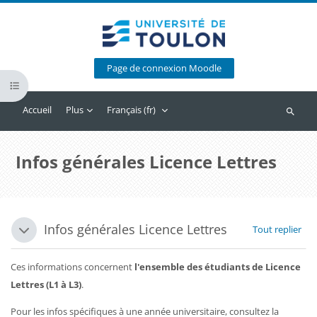
Passer au contenu principal
Page de connexion Moodle
Ouvrir l’index du cours
Accueil
Plus
Français ‎(fr)‎
Recherc
Infos générales Licence Lettres
Blocs
Résumé de section
Infos générales Licence Lettres
Tout replier
Replier
Ces informations concernent
l'ensemble des étudiants de Licence
Lettres (L1 à L3)
.
Pour les infos spécifiques à une année universitaire, consultez la